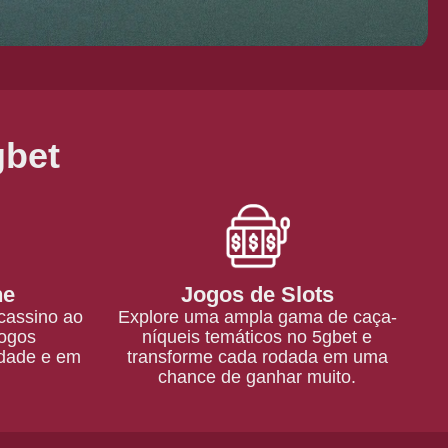
gbet
ne
Jogos de Slots
cassino ao
Explore uma ampla gama de caça-
jogos
níqueis temáticos no 5gbet e
idade e em
transforme cada rodada em uma
chance de ganhar muito.