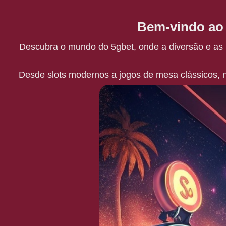
Bem-vindo ao 
Descubra o mundo do 5gbet, onde a diversão e as 
Desde slots modernos a jogos de mesa clássicos, n